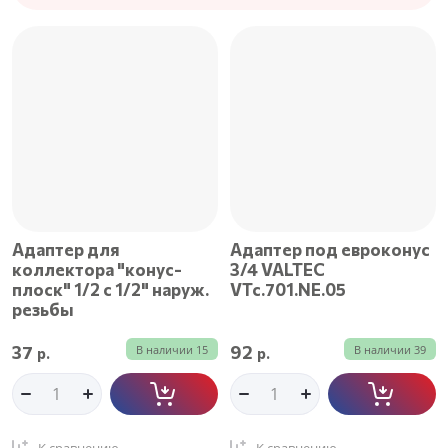
Цена - убывание
Цена - возрастание
Название - Я-А
Название - А-Я
Адаптер для
Адаптер под евроконус
коллектоpa "конус-
3/4 VALTEC
плоск" 1/2 с 1/2" наруж.
VTc.701.NE.05
резьбы
37
92
В наличии
15
В наличии
39
р.
р.