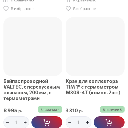
К сравнению
К сравнению
В избранное
В избранное
Байпас проходной
Кран для коллектора
VALTEC, с перепускным
ТIМ 1" с термометром
клапаном, 200 мм, с
M308-4Т (компл. 2шт)
термометрами
8 995
3 310
В наличии
4
В наличии
5
р.
р.