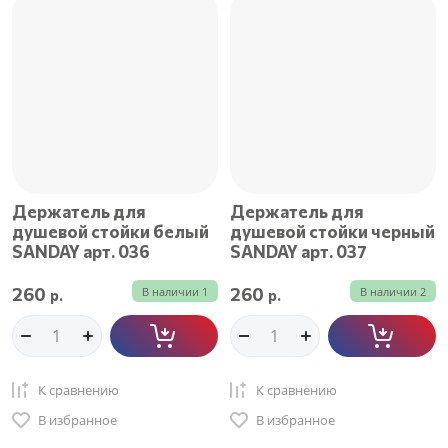
Цена - возрастание
Название - Я-А
Название - А-Я
Держатель для
Держатель для
душевой стойки белый
душевой стойки черный
SANDAY арт. 036
SANDAY арт. 037
260
260
В наличии
1
В наличии
2
р.
р.
К сравнению
К сравнению
В избранное
В избранное