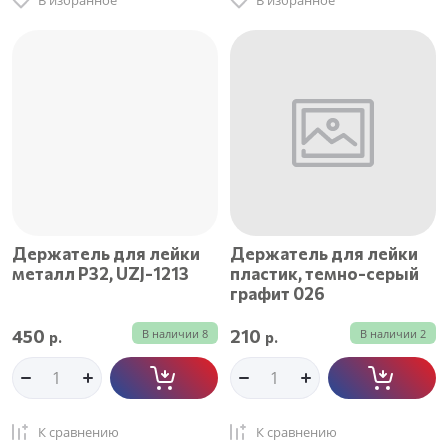
В избранное
В избранное
Держатель для лейки
Держатель для лейки
металл Р32, UZJ-1213
пластик, темно-серый
графит 026
450
210
В наличии
8
В наличии
2
р.
р.
К сравнению
К сравнению