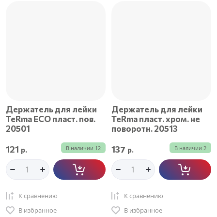
Держатель для лейки
Держатель для лейки
TeRma ECO пласт. пов.
TeRma пласт. хром. не
20501
поворотн. 20513
121
137
В наличии
12
В наличии
2
р.
р.
К сравнению
К сравнению
В избранное
В избранное