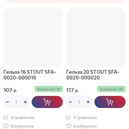
Цена - убывание
Цена - возрастание
Название - Я-А
Название - А-Я
Гильза 16 STOUT SFA-
Гильза 20 STOUT SFA-
0020-000016
0020-000020
107
117
В наличии
135
В наличии
126
р.
р.
К сравнению
К сравнению
В избранное
В избранное