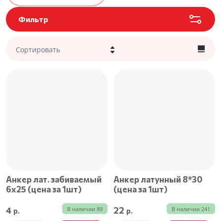
Фильтр
Сортировать
Цена - убывание
Цена - возрастание
Название - Я-А
Название - А-Я
Анкер лат. забиваемый
Анкер латунный 8*30
6х25 (цена за 1шт)
(цена за 1шт)
4
22
В наличии
89
В наличии
241
р.
р.