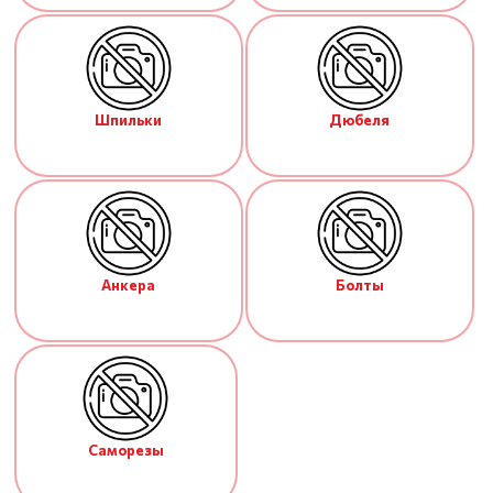
Шпильки
Дюбеля
Анкера
Болты
Саморезы