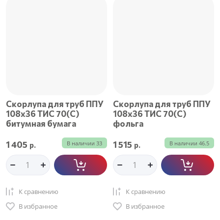
Цена - возрастание
Название - Я-А
Название - А-Я
Скорлупа для труб ППУ
Скорлупа для труб ППУ
108х36 ТИС 70(С)
108х36 ТИС 70(С)
битумная бумага
фольга
1 405
1 515
В наличии
33
В наличии
46.5
р.
р.
К сравнению
К сравнению
В избранное
В избранное