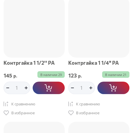
Цена - возрастание
Название - Я-А
Название - А-Я
Контргайка 1 1/2'' РА
Контргайка 1 1/4" РА
145
123
В наличии
29
В наличии
21
р.
р.
К сравнению
К сравнению
В избранное
В избранное