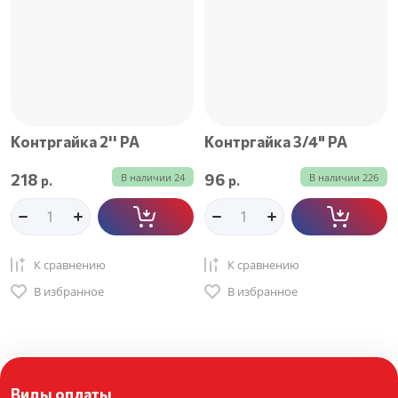
Контргайка 2'' РА
Контргайка 3/4" РА
218
96
В наличии
24
В наличии
226
р.
р.
К сравнению
К сравнению
В избранное
В избранное
Виды оплаты